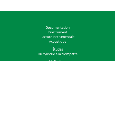
Documentation
L'instrument
Facture instrumentale
Acoustique
Études
Du cylindre à la trompette
Réalisations
Manufacture instrumentale
Autres
Projets
Générateur d'embouchure
Générateur d'instruments
Analysis
Services
Téléchargements
Impression 3D