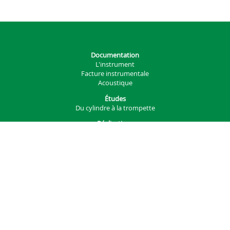
Documentation
L'instrument
Facture instrumentale
Acoustique
Études
Du cylindre à la trompette
Réalisations
Manufacture instrumentale
Autres
Projets
Générateur d'embouchure
Générateur d'instruments
Analysis
Services
Téléchargements
Impression 3D