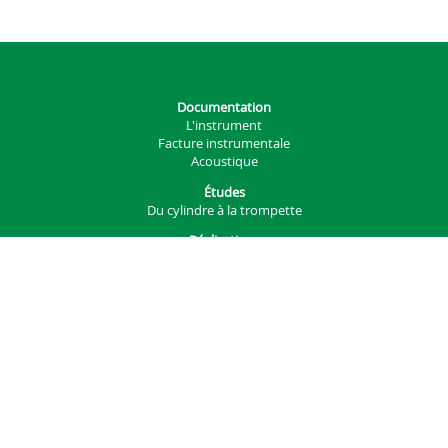
Documentation
L'instrument
Facture instrumentale
Acoustique
Études
Du cylindre à la trompette
Réalisations
Manufacture instrumentale
Autres
Projets
Générateur d'embouchure
Générateur d'instruments
Analysis
Services
Téléchargements
Impression 3D